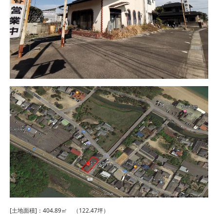
[土地面積]：404.89㎡ （122.47坪）