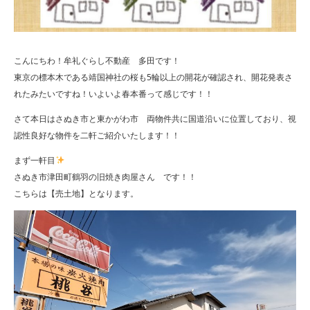
こんにちわ！牟礼ぐらし不動産 多田です！
東京の標本木である靖国神社の桜も5輪以上の開花が確認され、開花発表さ
れたみたいですね！いよいよ春本番って感じです！！
さて本日はさぬき市と東かがわ市 両物件共に国道沿いに位置しており、視
認性良好な物件を二軒ご紹介いたします！！
まず一軒目
さぬき市津田町鶴羽の旧焼き肉屋さん です！！
こちらは【売土地】となります。