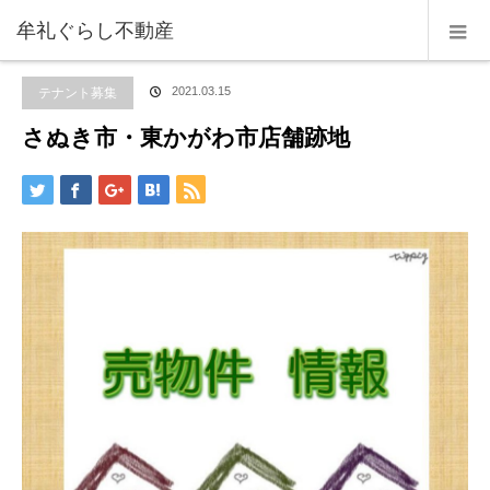
ホーム
ブログ
テナント募集
,
売買
,
未分類
,
牟礼町以外
,
物件情報
さぬき
牟礼ぐらし不動産
市・東かがわ市店舗跡地
テナント募集
2021.03.15
さぬき市・東かがわ市店舗跡地