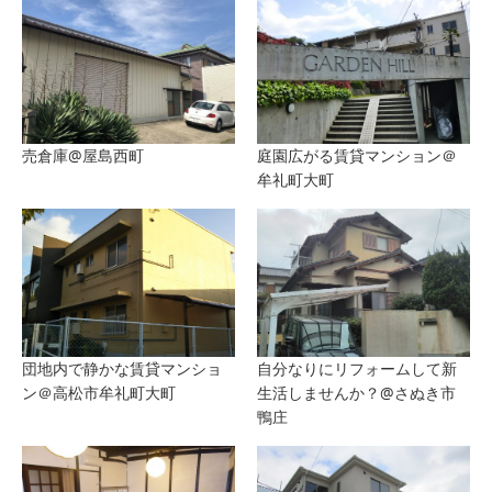
売倉庫@屋島西町
庭園広がる賃貸マンション＠
牟礼町大町
団地内で静かな賃貸マンショ
自分なりにリフォームして新
ン＠高松市牟礼町大町
生活しませんか？@さぬき市
鴨庄