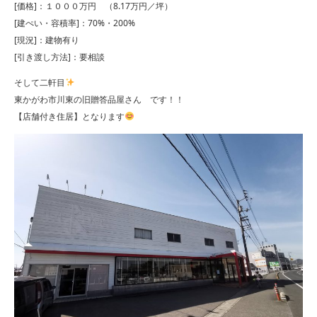
[価格]：１０００万円 （8.17万円／坪）
[建ぺい・容積率]：70%・200%
[現況]：建物有り
[引き渡し方法]：要相談
そして二軒目
東かがわ市川東の旧贈答品屋さん です！！
【店舗付き住居】となります