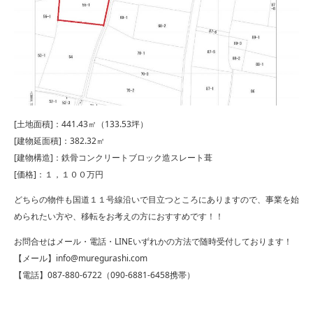
[土地面積]：441.43㎡（133.53坪）
[建物延面積]：382.32㎡
[建物構造]：鉄骨コンクリートブロック造スレート葺
[価格]：１，１００万円
どちらの物件も国道１１号線沿いで目立つところにありますので、事業を始
められたい方や、移転をお考えの方におすすめです！！
お問合せはメール・電話・LINEいずれかの方法で随時受付しております！
【メール】info@muregurashi.com
【電話】087-880-6722（090-6881-6458携帯）