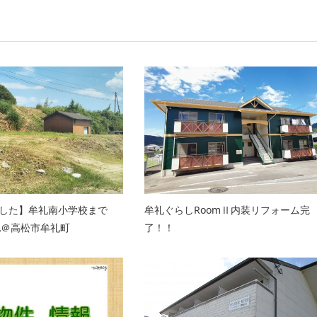
した】牟礼南小学校まで
牟礼ぐらしRoomⅡ内装リフォーム完
土地＠高松市牟礼町
了！！