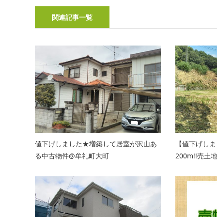
関連記事一覧
値下げしました★増築して居室が沢山あ
【値下げしま
る中古物件@牟礼町大町
200m!!売