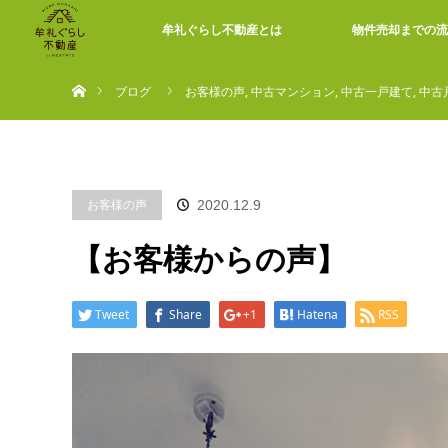
牟礼ぐらし不動産とは
物件売却までの流
ホーム
ブログ
お客様の声
,
中古マンション
,
中古一戸建て
,
中古
お客様の声
2020.12.9
【お客様からの声】
Tweet
Share
+1
Hatena
RSS