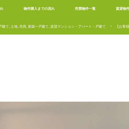
れ
物件購入までの流れ
売買物件一覧
賃貸物
戸建て
,
土地
,
売買
,
新築一戸建て
,
賃貸マンション・アパート・戸建て
【お客