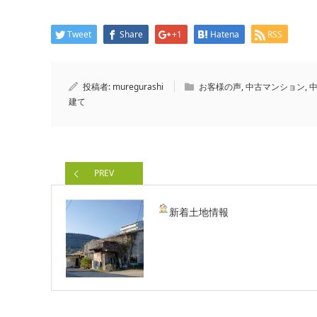
Tweet
Share
+1
Hatena
RSS
投稿者:
muregurashi
お客様の声
,
中古マンション
,
建て
PREV
新着土地情報