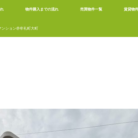
れ
物件購入までの流れ
売買物件一覧
賃貸物
マンション@牟礼町大町