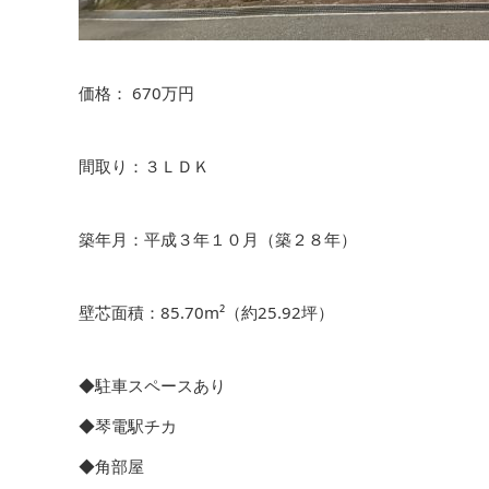
価格： 670万円
間取り：３ＬＤＫ
築年月：平成３年１０月（築２８年）
壁芯面積：85.70m²（約25.92坪）
◆駐車スペースあり
◆琴電駅チカ
◆角部屋