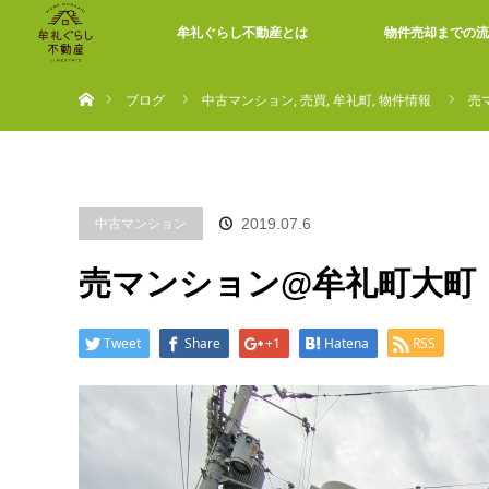
牟礼ぐらし不動産とは
物件売却までの流
ホーム
ブログ
中古マンション
,
売買
,
牟礼町
,
物件情報
売
中古マンション
2019.07.6
売マンション@牟礼町大町
Tweet
Share
+1
Hatena
RSS