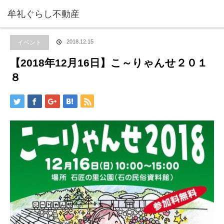
ホーム
ブログ
イベント
,
牟礼町の紹介
【2018年12月16日】こ～りゃんせ
牟礼ぐらし不動産
２０１８
イベント
2018.12.15
【2018年12月16日】こ～りゃんせ２０１
８