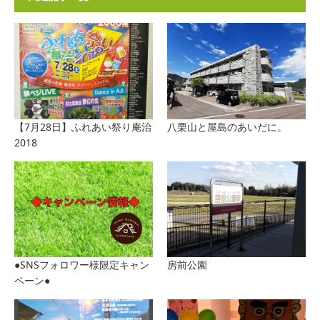
【7月28日】ふれあい祭り庵治
八栗山と屋島のあいだに。
2018
●SNSフォロワー様限定キャン
房前公園
ペーン●