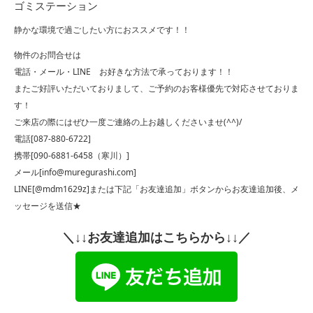
ゴミステーション
静かな環境で過ごしたい方におススメです！！
物件のお問合せは
電話・メール・LINE お好きな方法で承っております！！
またご好評いただいておりまして、ご予約のお客様優先で対応させておりま
す！
ご来店の際にはぜひ一度ご連絡の上お越しくださいませ(^^)/
電話[087-880-6722]
携帯[090-6881-6458（寒川）]
メール[info@muregurashi.com]
LINE[@mdm1629z]または下記「お友達追加」ボタンからお友達追加後、メ
ッセージを送信★
＼↓↓お友達追加はこちらから↓↓／