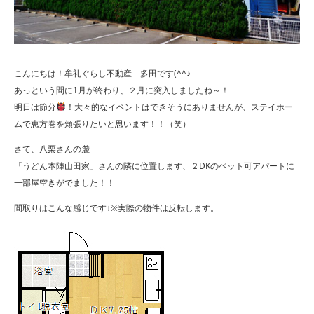
こんにちは！牟礼ぐらし不動産 多田です(^^♪
あっという間に1月が終わり、２月に突入しましたね～！
明日は節分
！大々的なイベントはできそうにありませんが、ステイホー
ムで恵方巻を頬張りたいと思います！！（笑）
さて、八栗さんの麓
「うどん本陣山田家」さんの隣に位置します、２DKのペット可アパートに
一部屋空きがでました！！
間取りはこんな感じです↓※実際の物件は反転します。