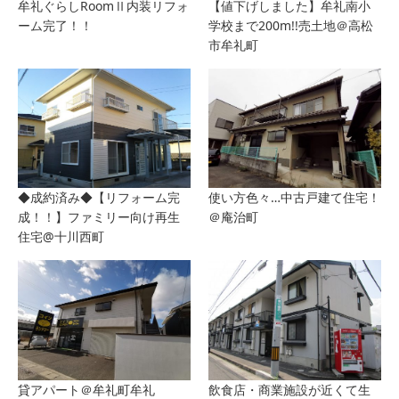
牟礼ぐらしRoomⅡ内装リフォ
【値下げしました】牟礼南小
ーム完了！！
学校まで200m!!売土地＠高松
市牟礼町
◆成約済み◆【リフォーム完
使い方色々…中古戸建て住宅！
成！！】ファミリー向け再生
＠庵治町
住宅@十川西町
貸アパート＠牟礼町牟礼
飲食店・商業施設が近くて生