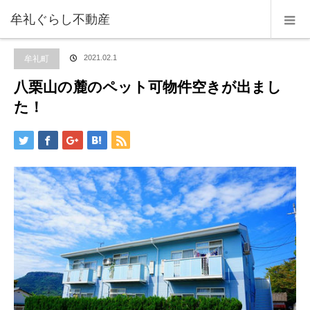
ホーム
ブログ
牟礼町
,
物件情報
,
賃貸マンション・アパート・戸建て
八栗
牟礼ぐらし不動産
山の麓のペット可物件空きが出ました！
牟礼町
2021.02.1
八栗山の麓のペット可物件空きが出まし
た！