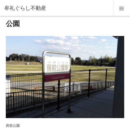
ホーム
公園
牟礼ぐらし不動産
公園
房前公園