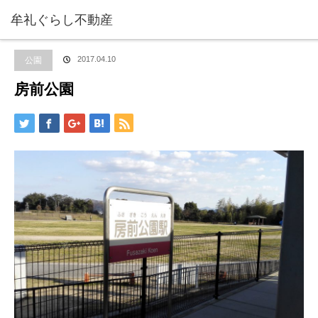
ホーム
ブログ
公園
,
牟礼町の紹介
房前公園
牟礼ぐらし不動産
公園
2017.04.10
房前公園