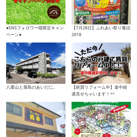
●SNSフォロワー様限定キャン
【7月28日】ふれあい祭り庵治
ペーン●
2018
八栗山と屋島のあいだに。
【絶賛リフォーム中】途中経
過見せちゃいます！